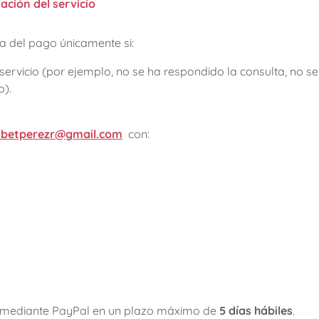
ación del servicio
gra del pago únicamente si:
 servicio (por ejemplo, no se ha respondido la consulta, no s
o).
sabetperezr@gmail.com
con:
 mediante PayPal en un plazo máximo de
5 días hábiles
.