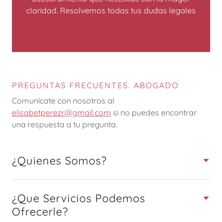
claridad. Resolvemos todas tus dudas legales
PREGUNTAS FRECUENTES. ABOGADO
Comunícate con nosotros al
elisabetperezr@gmail.com
si no puedes encontrar
una respuesta a tu pregunta.
¿Quienes Somos?
¿Que Servicios Podemos
Ofrecerle?